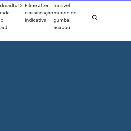
dreadful 2
Filme after
Incrível
rada
classificação
mundo de
do
indicativa
gumball
oad
acabou