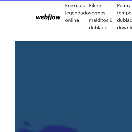
Free solo
Filme
Penny 
legendado
vermes
tempo
online
malditos 6
dubla
dublado
downl